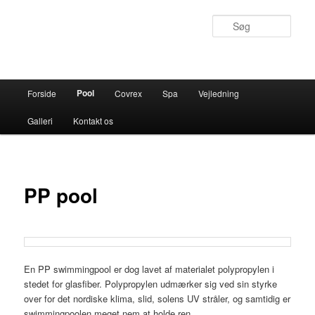
Søg
Hovedmenu
Pool
Forside
Covrex
Spa
Vejledning
Fortsæt
Galleri
Kontakt os
til
primært
indhold
PP pool
En PP swimmingpool er dog lavet af materialet polypropylen i
stedet for glasfiber. Polypropylen udmærker sig ved sin styrke
over for det nordiske klima, slid, solens UV stråler, og samtidig er
swimmingpoolen meget nem at holde ren.